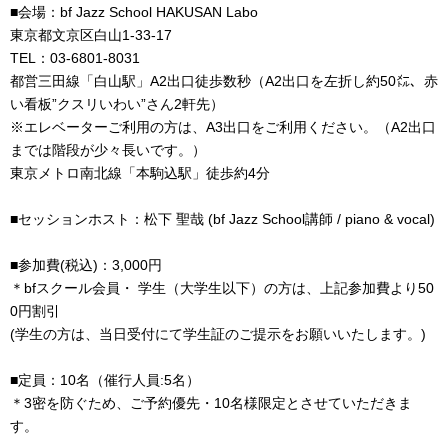
■会場：bf Jazz School HAKUSAN Labo
東京都文京区白山1-33-17
TEL：
03-6801-8031
都営三田線「白山駅」A2出口徒歩数秒（A2出口を左折し約50㍍、赤
い看板”クスリいわい”さん2軒先）
※エレベーターご利用の方は、A3出口をご利用ください。（A2出口
までは階段が少々長いです。）
東京メトロ南北線「本駒込駅」徒歩約4分
■セッションホスト：松下 聖哉 (bf Jazz School講師 / piano & vocal)
■参加費(税込)：3,000円
＊bfスクール会員・ 学生（大学生以下）の方は、上記参加費より50
0円割引
(学生の方は、当日受付にて学生証のご提示をお願いいたします。)
■定員：10名（催行人員:5名）
＊3密を防ぐため、ご予約優先・10名様限定とさせていただきま
す。