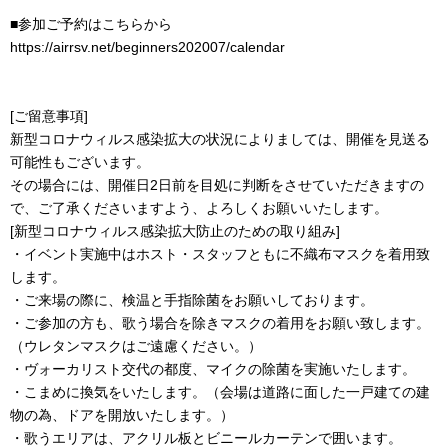
■参加ご予約はこちらから
https://airrsv.net/beginners202007/calendar
[ご留意事項]
新型コロナウィルス感染拡大の状況によりましては、開催を見送る
可能性もございます。
その場合には、開催日2日前を目処に判断をさせていただきますの
で、ご了承くださいますよう、よろしくお願いいたします。
[新型コロナウィルス感染拡大防止のための取り組み]
・イベント実施中はホスト・スタッフともに不織布マスクを着用致
します。
・ご来場の際に、検温と手指除菌をお願いしております。
・ご参加の方も、歌う場合を除きマスクの着用をお願い致します。
（ウレタンマスクはご遠慮ください。）
・ヴォーカリスト交代の都度、マイクの除菌を実施いたします。
・こまめに換気をいたします。（会場は道路に面した一戸建ての建
物の為、ドアを開放いたします。）
・歌うエリアは、アクリル板とビニールカーテンで囲います。