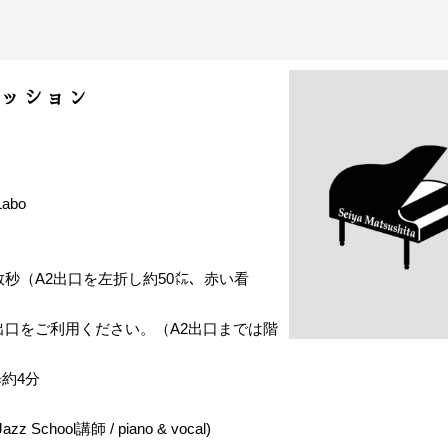
セッション
abo
秒（A2出口を左折し約50㍍、赤い看
出口をご利用ください。（A2出口までは階
約4分
chool講師 / piano & vocal)