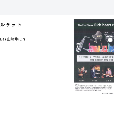
カルテット
s) 山崎隼(Dr)