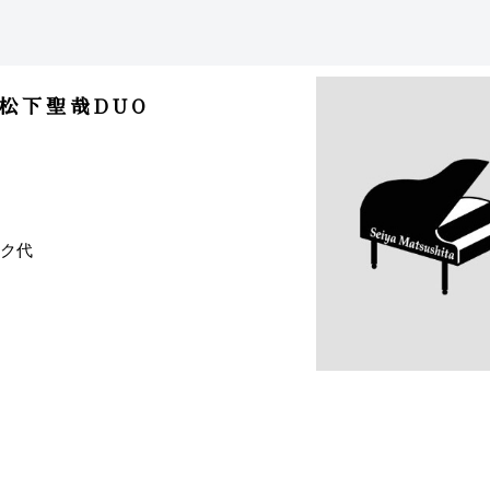
&松下聖哉DUO
ンク代