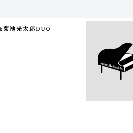
哉&菊池光太郎DUO