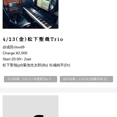
4/23(金)松下聖哉Trio
@
成田cloud9
Charge:¥2,000
Start:20:00~ 2set
松下聖哉(pf)菊池光太郎(Bs) 矢城純平(Dr)
次の記事：5/1(土) @香取The FARM BBQ
前の記事：4/21(水)佐藤洋祐 日本のスタンダードソングを探す旅