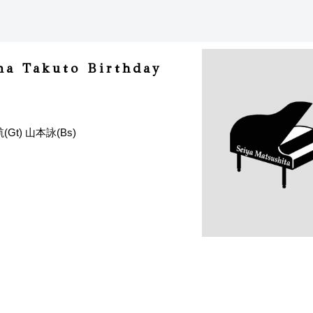
a Takuto Birthday
(Gt) 山本詠(Bs)