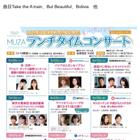
曲目Take the A train、But Beautiful、Bolivia 他