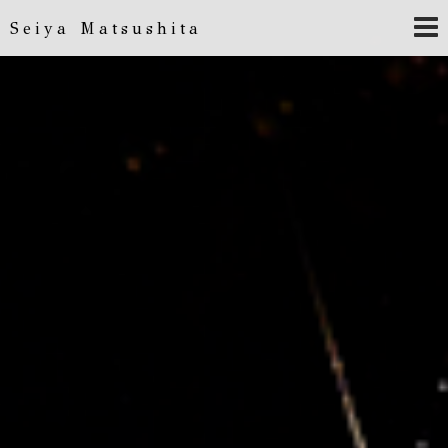
Seiya Matsushita
Seiya Matsushita