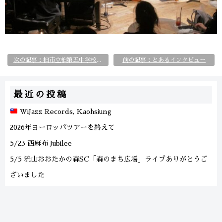
前の記事：とあるインタビュー
次の記事：柏市立柏第五中学校にてキャリア教育講演会＆演奏会
最近の投稿
WiJazz Records, Kaohsiung
2026年ヨーロッパツアーを終えて
5/23 西麻布 Jubilee
5/5 流山おおたかの森SC「森のまち広場」ライブありがとうご
ざいました
Europe Tour 2026