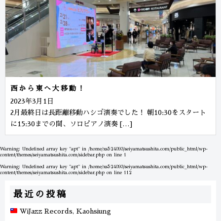
西から東へ大移動！
2023年3月1日
2月最終日は長距離移動ハシゴ演奏でした！ 朝10:30をスタート
に15:30までの間、ソロピアノ演奏 […]
Warning
: Undefined array key "apt" in
/home/xs524093/seiyamatsushita.com/public_html/wp-
content/themes/seiyamatsushita.com/sidebar.php
on line
1
Warning
: Undefined array key "apt" in
/home/xs524093/seiyamatsushita.com/public_html/wp-
content/themes/seiyamatsushita.com/sidebar.php
on line
112
最近の投稿
WiJazz Records, Kaohsiung