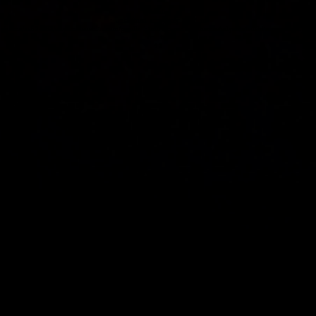
Warning
: Undefined array key "apt" in
/home/xs524093/seiyamatsushita.com/public_html/wp-content/themes/seiyamatsushita.com/date.php
on line
12