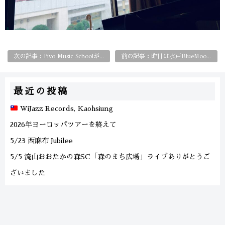
次の記事：Pivo Music Schoolが立石BASE281へ出張！
前の記事：昨日は水戸BlueMoodsへ
最近の投稿
WiJazz Records, Kaohsiung
2026年ヨーロッパツアーを終えて
5/23 西麻布 Jubilee
5/5 流山おおたかの森SC「森のまち広場」ライブありがとうご
ざいました
Europe Tour 2026
カテゴリー