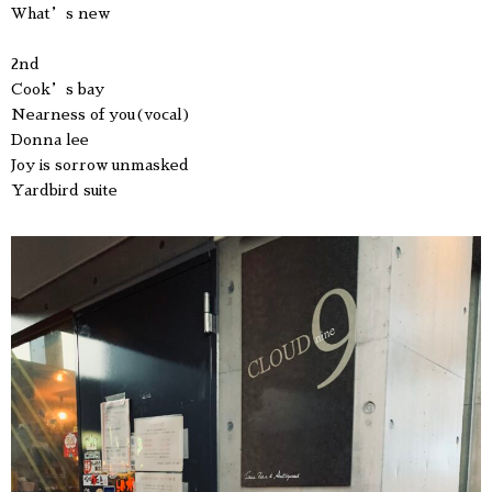
What’s new
2nd
Cook’s bay
Nearness of you(vocal)
Donna lee
Joy is sorrow unmasked
Yardbird suite