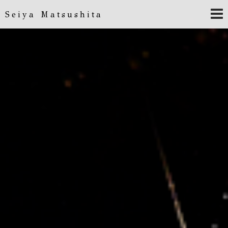
Seiya Matsushita
Seiya Matsushita