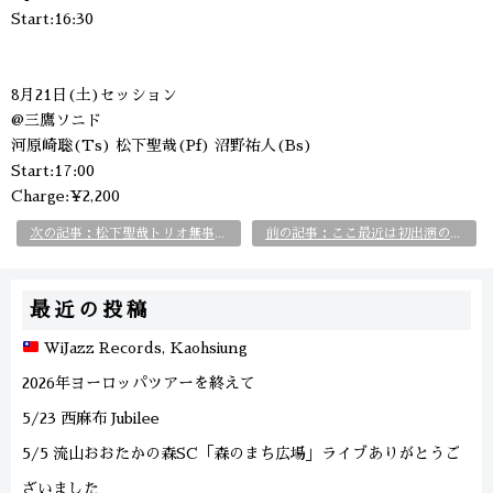
Start:16:30
8月21日(土)セッション
@三鷹ソニド
河原崎聡(Ts) 松下聖哉(Pf) 沼野祐人(Bs)
Start:17:00
Charge:¥2,200
次の記事：松下聖哉トリオ無事終演
前の記事：ここ最近は初出演のお店がいくつか
最近の投稿
WiJazz Records, Kaohsiung
2026年ヨーロッパツアーを終えて
5/23 西麻布 Jubilee
5/5 流山おおたかの森SC「森のまち広場」ライブありがとうご
ざいました