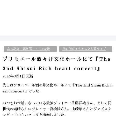
次の記事：弾き語りトリオat渋谷Body&Soul！
前の記事：久々の立ち歌ライブat吉祥寺M.J.SMILE
プリミエール酒々井文化ホールにて『The
2nd Shisui Rich heart concert』
2022年9月1日 更新
先日はプリミエール酒々井文化ホールにて『The 2nd Shisui Rich h
eart concert』でした！
いつもお世話になっている最強プレイヤー佐藤洋祐さん、そして同
世代の素晴らしいプレイヤー高橋陸さん、山崎隼さんとジャズスタ
ンダード中心のセトリを演奏しました。