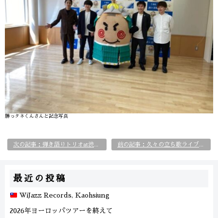
勝っタネくんさんと記念写真
次の記事：弾き語りトリオat渋谷Body&Soul！
前の記事：久々の立ち歌ライブat吉祥寺M.J.SMILE
最近の投稿
WiJazz Records, Kaohsiung
2026年ヨーロッパツアーを終えて