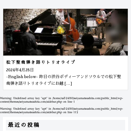
松下聖哉弾き語りトリオライブ
2024年4月28日
-English below- 昨日の渋谷ボディーアンドソウルでの松下聖
哉弾き語りトリオライブにお越 […]
Warning
: Undefined array key "apt" in
/home/xs524093/seiyamatsushita.com/public_html/wp-
content/themes/seiyamatsushita.com/sidebar.php
on line
1
Warning
: Undefined array key "apt" in
/home/xs524093/seiyamatsushita.com/public_html/wp-
content/themes/seiyamatsushita.com/sidebar.php
on line
112
最近の投稿