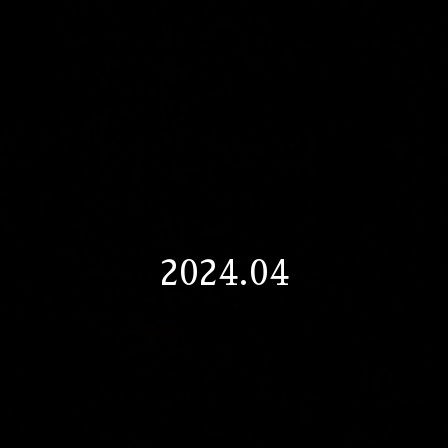
2024.04
Warning
: Undefined array key "apt" in
/home/xs524093/seiyamatsushita.com/public_html/wp-content/themes/seiyamatsushita.com/date.php
on line
12