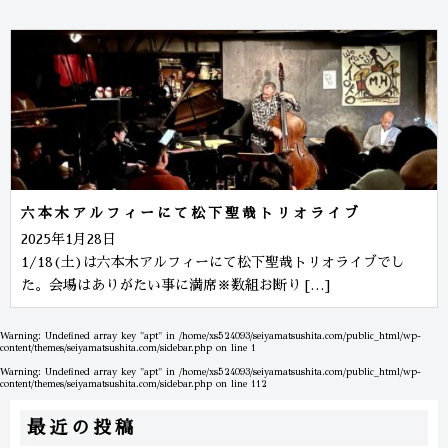
六本木アルフィーにて松下聖哉トリオライブ
2025年1月28日
1/18(土)は六本木アルフィーにて松下聖哉トリオライブでし
た。会場はありがたい事に満席※数組お断り […]
Warning
: Undefined array key "apt" in
/home/xs524093/seiyamatsushita.com/public_html/wp-
content/themes/seiyamatsushita.com/sidebar.php
on line
1
Warning
: Undefined array key "apt" in
/home/xs524093/seiyamatsushita.com/public_html/wp-
content/themes/seiyamatsushita.com/sidebar.php
on line
112
最近の投稿