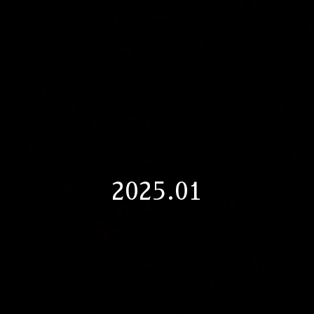
2025.01
Warning
: Undefined array key "apt" in
/home/xs524093/seiyamatsushita.com/public_html/wp-content/themes/seiyamatsushita.com/date.php
on line
12